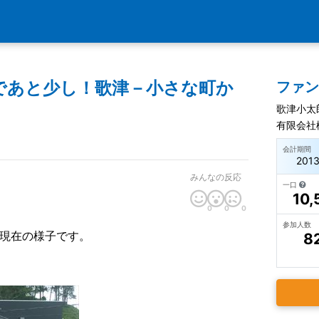
であと少し！歌津－小さな町か
ファ
歌津小太
有限会社
会計期間
201
みんなの反応
一口
10,
0
0
0
参加人数
設の現在の様子です。
8