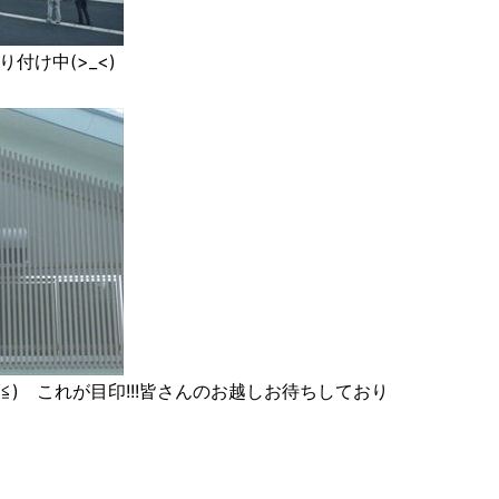
付け中(>_<)
≦) これが目印!!!皆さんのお越しお待ちしており