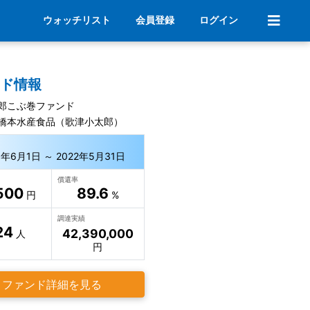
ウォッチリスト
会員登録
ログイン
ンド情報
郎こぶ巻ファンド
橋本水産食品（歌津小太郎）
3年6月1日 ～ 2022年5月31日
償還率
500
89.6
円
%
調達実績
24
42,390,000
人
円
ファンド詳細を見る