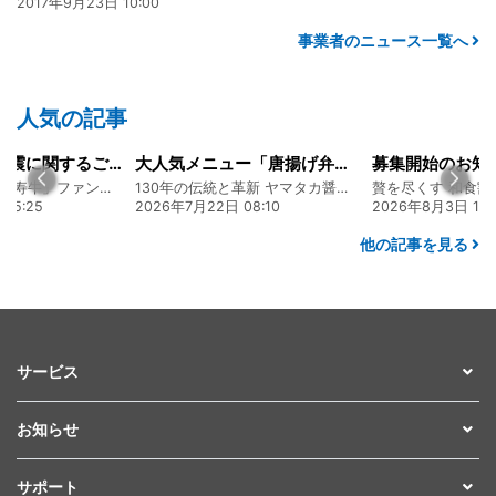
2017年9月23日 10:00
事業者のニュース一覧へ
人気の記事
令和8年熊本地震に関するご報告
大人気メニュー「唐揚げ弁当」のレシピをご紹介します！
募集開始のお知
熊本 あか牛「延寿牛」ファンド2026
130年の伝統と革新 ヤマタカ醤油ファンド
贅を尽くす 和食割
15:25
2026年7月22日 08:10
2026年8月3日 16:
他の記事を見る
サービス
お知らせ
サポート