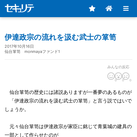
伊達政宗の流れを汲む武士の箪笥
2017年10月16日
仙台箪笥 monmayaファンド1
みんなの反応
0
0
0
仙台箪笥の歴史には諸説ありますが一番夢のあるものが
「伊達政宗の流れを汲む武士の箪笥」と言う説ではいで
しょうか。
元々仙台箪笥は伊達政宗が家臣に銘じて青葉城の建具の
一部として作らせたのが