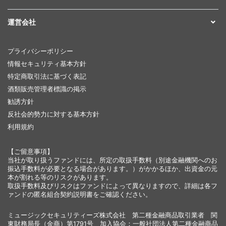
運営会社
プライバシーポリシー
情報セキュリティ基本方針
特定商取引法に基づく表記
酒類販売管理者標識の掲示
勧誘方針
反社会的勢力に対する基本方針
利用規約
【ご留意事項】
当社が取り扱うファンドには、所定の取扱手数料（別途金融機関へのお
振込手数料が必要となる場合があります。）がかかるほか、出資金の元
本が割れる等のリスクがあります。
取扱手数料及びリスクはファンドによって異なりますので、詳細は各フ
ァンドの匿名組合契約説明書をご確認ください。
ミュージックセキュリティーズ株式会社 第二種金融商品取引業者 関
東財務局長（金商）第1791号 加入協会：一般社団法人第二種金融商品