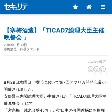
【寒梅酒造】「TICAD7総理大臣主催
晩餐会 」
2019年8月30日
寒梅酒造 四器ファンド
みんなの反応
0
0
0
8月29日木曜日 横浜において第7回アフリカ開発会議が
開催されました。
安倍晋三内閣総理大臣が主催された「TICAD7総理大臣主
催晩餐会 」にて
「宮寒梅 純米吟醸45％」が訪日中の各国首脳にを振舞