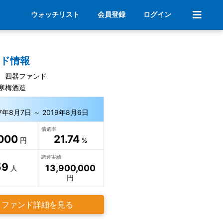
ウォッチリスト
会員登録
ログイン
ンド情報
 四器ファンド
寒梅酒造
17年8月7日 ～ 2019年8月6日
償還率
000
21.74
円
%
調達実績
59
13,900,000
人
円
ファンド詳細を見る