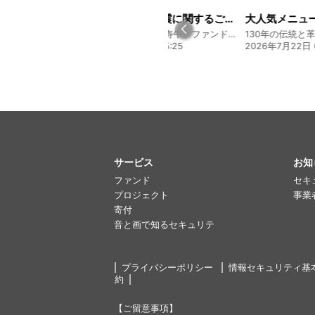
経営方針説明会を開催しました
令和8年熊本地震に関するご報告
130年の伝統と革新 ヤマタカ醤油ファンド
熊本 あか牛「延寿牛」ファンド2026
20:00
2026年7月30日 15:25
2026年7月22日 0
サービス
お知
ファンド
セキ
プロジェクト
事業
寄付
音と画で知るセキュリテ
プライバシーポリシー
情報セキュリティ基
約
【ご留意事項】