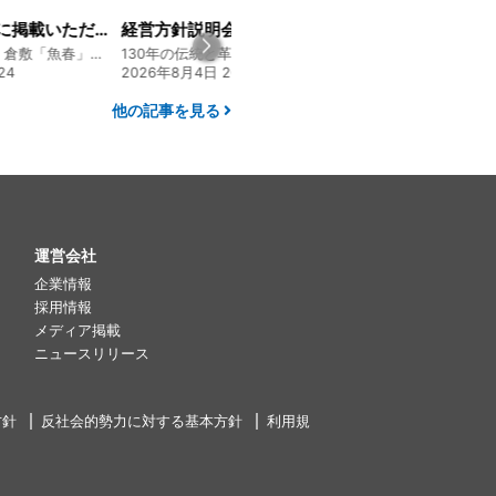
山陽新聞の一面に掲載いただきました！
経営方針説明会を開催しました
創業128年の魚屋 倉敷「魚春」ファンド
130年の伝統と革新 ヤマタカ醤油ファンド
24
2026年8月4日 20:00
2026年7月30日 15:
他の記事を見る
運営会社
企業情報
採用情報
メディア掲載
ニュースリリース
方針
反社会的勢力に対する基本方針
利用規