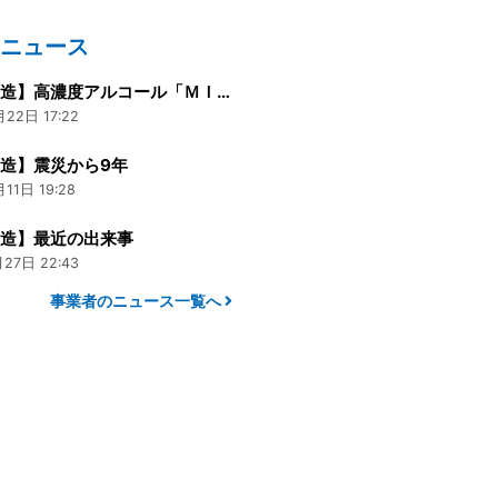
のニュース
【寒梅酒造】高濃度アルコール「ＭＩＹＡＣＬＥＡＮ５８」300ml
22日 17:22
造】震災から9年
11日 19:28
酒造】最近の出来事
27日 22:43
事業者のニュース一覧へ