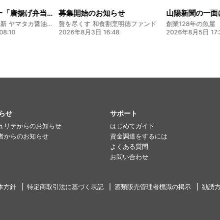
大人気メニュー「唐揚げ弁当」のレシピをご紹介します！
募集開始のお知らせ
130年の伝統と革新 ヤマタカ醤油ファンド
贅を尽くす 和食割烹明徳ファンド
8:10
2026年8月3日 16:48
2026年8月5日 17:
らせ
サポート
ュリテからのお知らせ
はじめてガイド
者からのお知らせ
資金調達をするには
よくある質問
お問い合わせ
本方針
特定商取引法に基づく表記
酒類販売管理者標識の掲示
勧誘