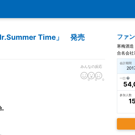
Summer Time」 発売
ファ
寒梅酒造
合名会社
会計期間
みんなの反応
20
一口
0
0
0
54,
参加人数
1
始。
。