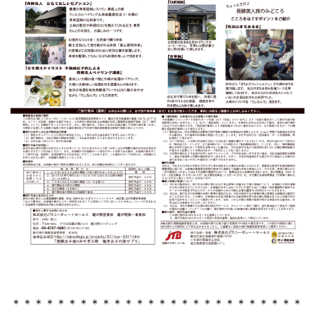
＊＊＊＊＊＊＊＊＊＊＊＊＊＊＊＊＊＊＊＊＊＊＊＊＊＊