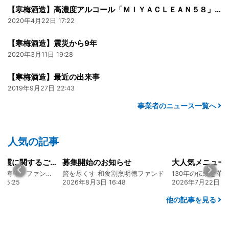
【寒梅酒造】高濃度アルコール「ＭＩＹＡＣＬＥＡＮ５８」300ml
2020年4月22日 17:22
【寒梅酒造】震災から9年
2020年3月11日 19:28
【寒梅酒造】最近の出来事
2019年9月27日 22:43
事業者のニュース一覧へ
人気の記事
令和8年熊本地震に関するご報告
募集開始のお知らせ
熊本 あか牛「延寿牛」ファンド2026
贅を尽くす 和食割烹明徳ファンド
25
2026年8月3日 16:48
2026年7月22日 08:10
他の記事を見る