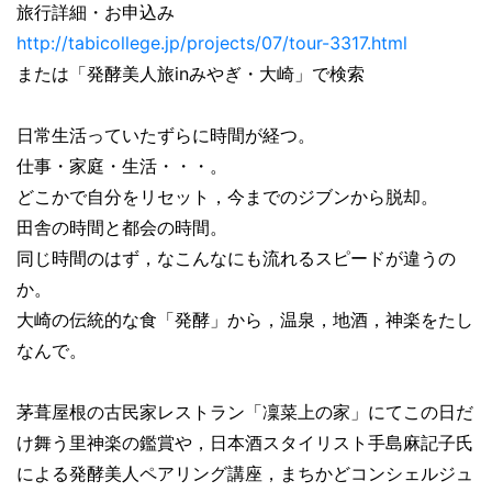
旅行詳細・お申込み
http://tabicollege.jp/
projects/07/tour-3317.html
または「発酵美人旅inみやぎ・大崎」で検索
日常生活っていたずらに時間が経つ。
仕事・家庭・生活・・・。
どこかで自分をリセット，今までのジブンから脱却。
田舎の時間と都会の時間。
同じ時間のはず，なこんなにも流れるスピードが違うの
か。
大崎の伝統的な食「発酵」から，温泉，地酒，神楽をたし
なんで。
茅葺屋根の古民家レストラン「凜菜上の家」
にてこの日だ
け舞う里神楽の鑑賞や，
日本酒スタイリスト手島麻記子氏
による発酵美人ペアリング講座，
まちかどコンシェルジュ