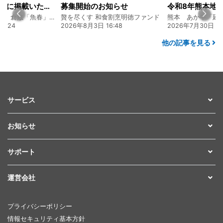
山陽新聞の一面に掲載いただきました！
募集開始のお知らせ
創業128年の魚屋 倉敷「魚春」ファンド
贅を尽くす 和食割烹明徳ファンド
7:24
2026年8月3日 16:48
2026年7月30日 15
他の記事を見る
サービス
お知らせ
サポート
運営会社
プライバシーポリシー
情報セキュリティ基本方針