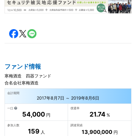
ファンド情報
寒梅酒造 四器ファンド
合名会社寒梅酒造
会計期間
2017年8月7日 ～ 2019年8月6日
一口
償還率
54,000
21.74
円
%
参加人数
調達実績
159
13,900,000
人
円