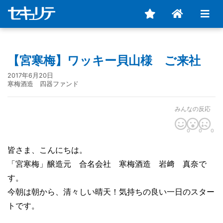
【宮寒梅】ワッキー貝山様 ご来社
2017年6月20日
寒梅酒造 四器ファンド
みんなの反応
0
0
0
皆さま、こんにちは。
「宮寒梅」醸造元 合名会社 寒梅酒造 岩﨑 真奈で
す。
今朝は朝から、清々しい晴天！気持ちの良い一日のスター
トです。