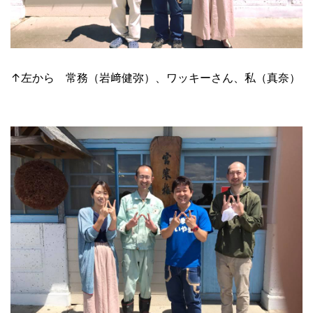
↑左から 常務（岩﨑健弥）、ワッキーさん、私（真奈）