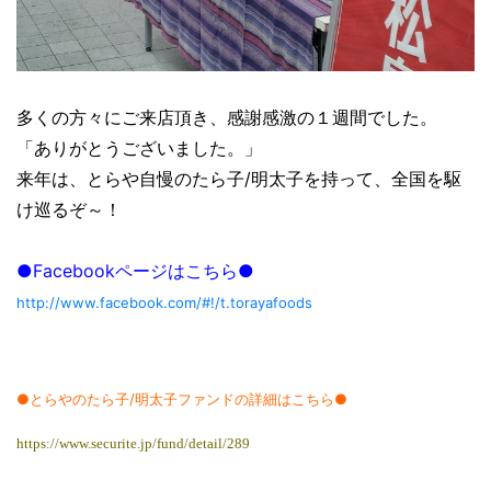
多くの方々にご来店頂き、感謝感激の１週間でした。
「ありがとうございました。」
来年は、とらや自慢のたら子/明太子を持って、全国を駆
け巡るぞ～！
●Facebookページはこちら●
http://www.facebook.com/#!/t.torayafoods
●とらやのたら子/明太子ファンドの詳細はこちら●
https://www.securite.jp/fund/detail/289