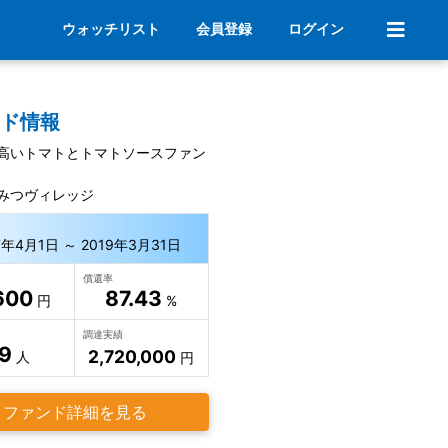
ウォッチリスト
会員登録
ログイン
ンド情報
高いトマトとトマトソースファン
みつヴィレッジ
7年4月1日 ～ 2019年3月31日
償還率
600
87.43
円
%
調達実績
9
2,720,000
人
円
ファンド詳細を見る