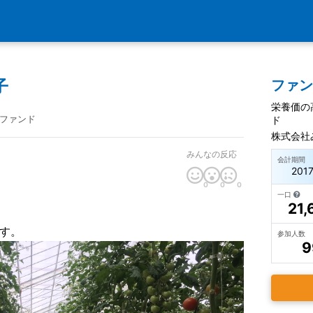
子
ファ
栄養価の
ファンド
ド
株式会社
みんなの反応
会計期間
201
0
0
0
一口
21,
、
す。
参加人数
9