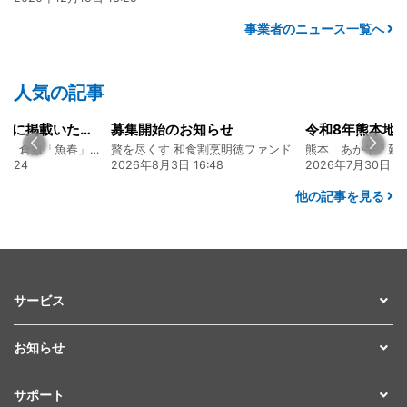
事業者のニュース一覧へ
人気の記事
山陽新聞の一面に掲載いただきました！
募集開始のお知らせ
創業128年の魚屋 倉敷「魚春」ファンド
贅を尽くす 和食割烹明徳ファンド
7:24
2026年8月3日 16:48
2026年7月30日 15
他の記事を見る
サービス
お知らせ
サポート