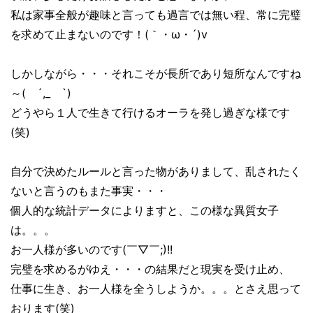
私は家事全般が趣味と言っても過言では無い程、常に完璧
を求めて止まないのです！(｀・ω・´)v
しかしながら・・・それこそが長所であり短所なんですね
～( ´,_ゝ`)
どうやら１人で生きて行けるオーラを発し過ぎな様です
(笑)
自分で決めたルールと言った物がありまして、乱されたく
ないと言うのもまた事実・・・
個人的な統計データによりますと、この様な異質女子
は。。。
お一人様が多いのです(￣▽￣;)!!
完璧を求めるがゆえ・・・の結果だと現実を受け止め、
仕事に生き、お一人様を全うしようか。。。とさえ思って
おります(笑)