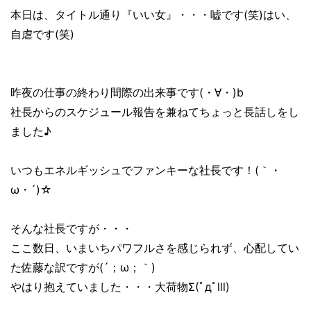
本日は、タイトル通り『いい女』・・・嘘です(笑)はい、
自虐です(笑)
昨夜の仕事の終わり間際の出来事です(・∀・)b
社長からのスケジュール報告を兼ねてちょっと長話しをし
ました♪
いつもエネルギッシュでファンキーな社長です！(｀・
ω・´)☆
そんな社長ですが・・・
ここ数日、いまいちパワフルさを感じられず、心配してい
た佐藤な訳ですが(´；ω；｀)
やはり抱えていました・・・大荷物Σ(ﾟдﾟlll)