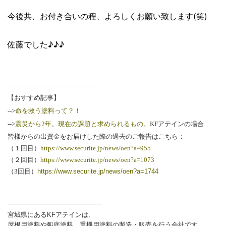
今後共、お付き合いの程、よろしくお願い致します(笑)
佐藤でした♪♪♪
-----------------------------------------------
【おすすめ記事】
-->
命を救う塗料って？！
-->
震災から2年。現在の課題と求められるもの。
KFアテインの場合
皆様からの出資金をお届けした際の過去のご報告はこちら：
（１回目）
https://www.securite.jp/news/oen?a=955
（２回目）
https://www.securite.jp/news/oen?a=1073
（3回目）
https://www.securite.jp/news/oen?a=1744
-----------------------------------------------
宮城県にあるKFアテインは、
屋根用塗料や船底塗料、重機用塗料の製造・販売を行う会社です。