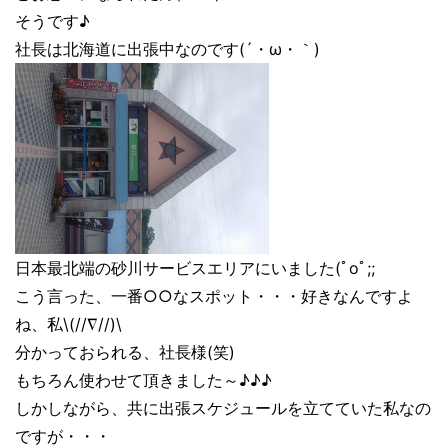
そうです♪
社長は北海道に出張中なのです(´・ω・｀)
日本最北端の砂川サービスエリアにいました(ﾟoﾟ;;
こう言った、一番○○なスポット・・・好きなんですよ
ね、私\(//∇//)\
分かっておられる、社長様(笑)
もちろん使わせて頂きました～♪♪♪
しかしながら、共に出張スケジュールを立てていた私なの
ですが・・・