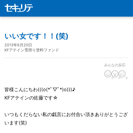
いい女です！！(笑)
2013年6月20日
KFアテイン雪滑り塗料ファンド
みんなの反応
0
0
0
皆様こんにちわ(((o(*ﾟ▽ﾟ*)o)))♪
KFアテインの佐藤です☆
いつもくだらない私の戯言にお付合い頂きありがとうござ
います(笑)