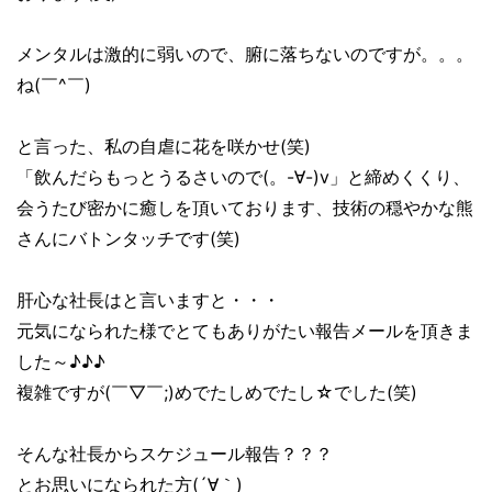
メンタルは激的に弱いので、腑に落ちないのですが。。。
ね(￣^￣)
と言った、私の自虐に花を咲かせ(笑)
「飲んだらもっとうるさいので(。-∀-)v」と締めくくり、
会うたび密かに癒しを頂いております、技術の穏やかな熊
さんにバトンタッチです(笑)
肝心な社長はと言いますと・・・
元気になられた様でとてもありがたい報告メールを頂きま
した～♪♪♪
複雑ですが(￣▽￣;)めでたしめでたし☆でした(笑)
そんな社長からスケジュール報告？？？
とお思いになられた方(´∀｀)