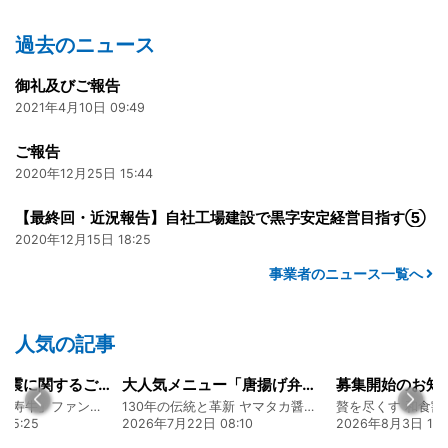
過去のニュース
御礼及びご報告
2021年4月10日 09:49
ご報告
2020年12月25日 15:44
【最終回・近況報告】自社工場建設で黒字安定経営目指す⑤
2020年12月15日 18:25
事業者のニュース一覧へ
人気の記事
令和8年熊本地震に関するご報告
大人気メニュー「唐揚げ弁当」のレシピをご紹介します！
募集開始のお知
熊本 あか牛「延寿牛」ファンド2026
130年の伝統と革新 ヤマタカ醤油ファンド
贅を尽くす 和食割
15:25
2026年7月22日 08:10
2026年8月3日 16: