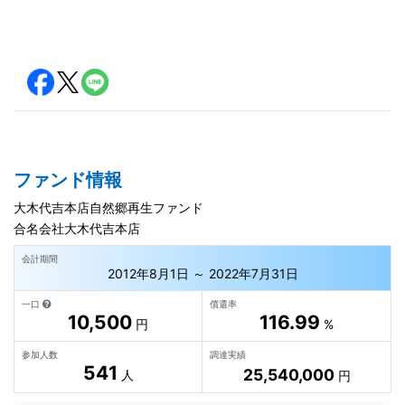
ファンド情報
大木代吉本店自然郷再生ファンド
合名会社大木代吉本店
会計期間
2012年8月1日 ～ 2022年7月31日
一口
償還率
10,500
116.99
円
%
参加人数
調達実績
541
25,540,000
人
円