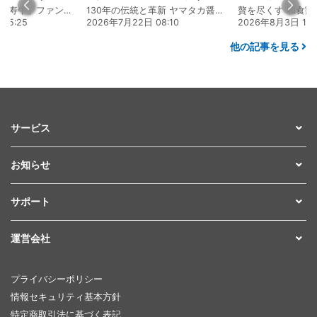
熊本 あか牛「延寿牛」ファンド2026
130年の伝統と革新 ヤマタカ醤油ファンド
贅を尽くす 和食割
15:25
2026年7月22日 08:10
2026年8月3日 16:
他の記事を見る
サービス
お知らせ
サポート
運営会社
プライバシーポリシー
情報セキュリティ基本方針
特定商取引法に基づく表記