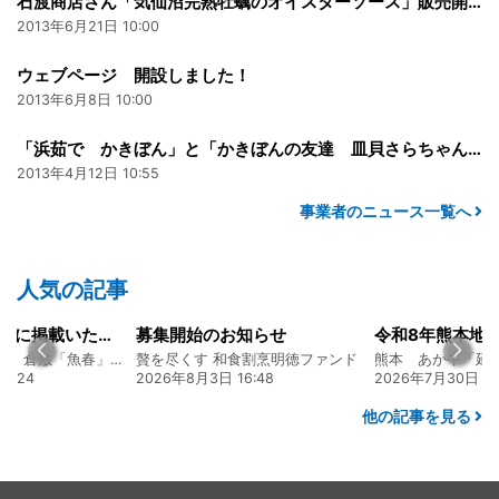
石渡商店さん「気仙沼完熟牡蠣のオイスターソース」販売開始！
2013年6月21日 10:00
ウェブページ 開設しました！
2013年6月8日 10:00
「浜茹で かきぼん」と「かきぼんの友達 皿貝さらちゃん」販売開始！
2013年4月12日 10:55
事業者のニュース一覧へ
人気の記事
山陽新聞の一面に掲載いただきました！
募集開始のお知らせ
創業128年の魚屋 倉敷「魚春」ファンド
贅を尽くす 和食割烹明徳ファンド
7:24
2026年8月3日 16:48
2026年7月30日 15
他の記事を見る