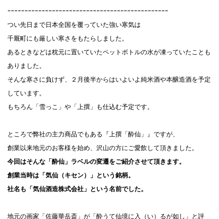
-----------------------------------------------
つい先日まで日本全国を覆っていた強い寒気は
千厩町にも厳しい寒さをもたらしました。
あるときなどは枕元に置いていたペットボトルの水が凍っていたことも
ありました。
そんな寒さに負けず、２月後半からはいよいよ純米酒や本醸造酒を予定
しています。
もちろん「雪っこ」や「上撰」も仕込む予定です。
ところで弊社の主力商品でもある『上撰「酔仙」』ですが、
創業以来地元のお客様を始め、沢山の方にご愛飲して頂きました。
今回はそんな「酔仙」ラベルの変遷をご紹介させて頂きます。
創業当時は「気仙（キセン）」という銘柄。
社名も「気仙酒造株式会社」という名前でした。
地元の画家「佐藤華岳斎」が「酔うて仙境に入（い）るが如し」と評