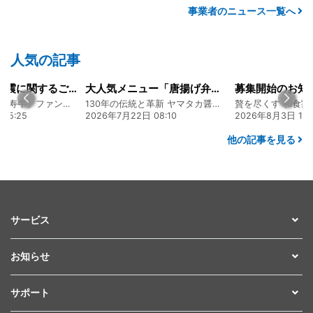
事業者のニュース一覧へ
人気の記事
大人気メニュー「唐揚げ弁当」のレシピをご紹介します！
募集開始のお知らせ
130年の伝統と革新 ヤマタカ醤油ファンド
贅を尽くす 和食割烹明徳ファンド
22日 08:10
2026年8月3日 16:48
2026年8月5日
他の記事を見る
サービス
お知らせ
サポート