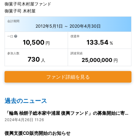
御菓子司木村屋ファンド
御菓子司 木村屋
会計期間
2012年5月1日 ～ 2020年4月30日
一口
償還率
10,500
133.54
円
%
参加人数
調達実績
730
25,000,000
人
円
ファンド詳細を見る
過去のニュース
「輪島 柚餅子総本家中浦屋 復興ファンド」の募集開始に寄せて
2024年4月26日 11:26
復興支援CD販売開始のお知らせ