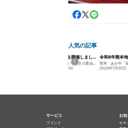
人気の記事
経営方針説明会を開催しました
令和8年熊本地震に関するご報告
募集開始のお
130年の伝統と革新 ヤマタカ醤油ファンド
熊本 あか牛「延寿牛」ファンド2026
贅を尽くす 和食
20:00
2026年7月30日 15:25
2026年8月3日 16
サービス
お知
ファンド
セキ