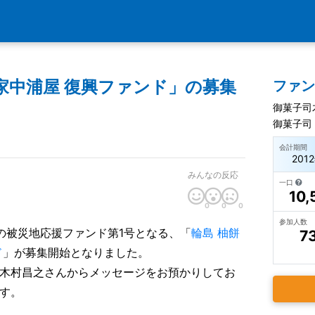
家中浦屋 復興ファンド」の募集
ファ
御菓子司
御菓子司
会計期間
201
みんなの反応
一口
10,
0
0
0
参加人数
の被災地応援ファンド第1号となる、「
輪島 柚餅
7
ド
」が募集開始となりました。
木村昌之さんからメッセージをお預かりしてお
す。