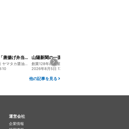
山陽新聞の一面に掲載いただきました！
経営方針説明会を開催しました
創業128年の魚屋 倉敷「魚春」ファンド
130年の伝統と革新 ヤマタカ醤油ファンド
24
2026年8月4日 20:00
2026年7月30日 15:
他の記事を見る
運営会社
企業情報