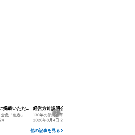
山陽新聞の一面に掲載いただきました！
経営方針説明会を開催しました
創業128年の魚屋 倉敷「魚春」ファンド
130年の伝統と革新 ヤマタカ醤油ファンド
2026年8月4日 20:00
2026年7月22日 08:10
他の記事を見る