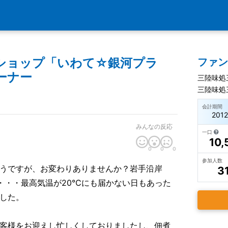
ショップ「いわて☆銀河プラ
ファ
ーナー
三陸味処
三陸味処
会計期間
201
みんなの反応
一口
10,
0
0
0
参加人数
うですが、お変わりありませんか？岩手沿岸
3
・・・最高気温が20℃にも届かない日もあった
した。
客様をお迎えし忙しくしておりましたし、佃煮