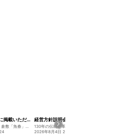
山陽新聞の一面に掲載いただきました！
経営方針説明会を開催しました
創業128年の魚屋 倉敷「魚春」ファンド
130年の伝統と革新 ヤマタカ醤油ファンド
24
2026年8月4日 20:00
2026年7月30日 15: