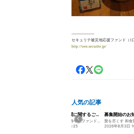
-------------------
セキュリテ被災地応援ファンド（1口
http://oen.securite.jp/
人気の記事
経営方針説明会を開催しました
令和8年熊本地震に関するご報告
募集開始のお
130年の伝統と革新 ヤマタカ醤油ファンド
熊本 あか牛「延寿牛」ファンド2026
贅を尽くす 和食
20:00
2026年7月30日 15:25
2026年8月3日 16