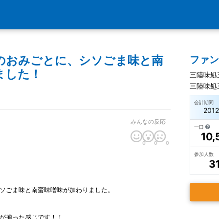
のおみごとに、シソごま味と南
ファ
ました！
三陸味処
三陸味処
会計期間
201
みんなの反応
一口
10,
0
0
0
参加人数
3
ソごま味と南蛮味噌味が加わりました。
が揃った感じです！！