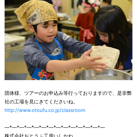
団体様、ツアーのお申込み等行っておりますので、是非弊
社の工場を見にきてくださいね。
http://www.otoufu.co.jp/classroom
―*―*―*―*―*―*―*―*―*―*―*―*―*―
株式会社おとうふ工房いしかわ