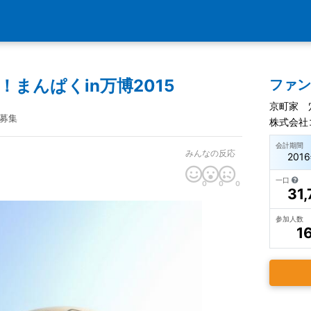
展！まんぱくin万博2015
ファ
京町家 
募集
株式会社
会計期間
みんなの反応
201
一口
0
0
0
31,
参加人数
1