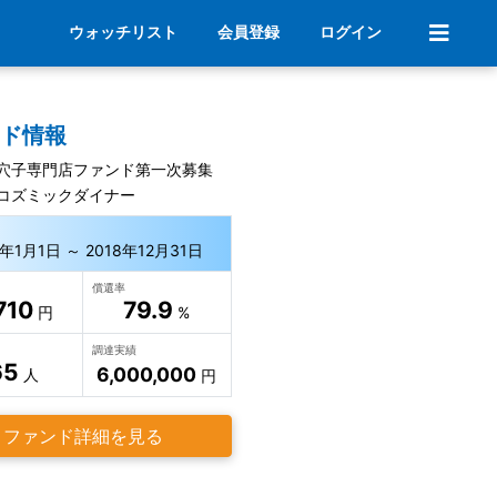
ウォッチリスト
会員登録
ログイン
ンド情報
穴子専門店ファンド第一次募集
コズミックダイナー
6年1月1日 ～ 2018年12月31日
償還率
710
79.9
円
%
調達実績
65
6,000,000
人
円
ファンド詳細を見る