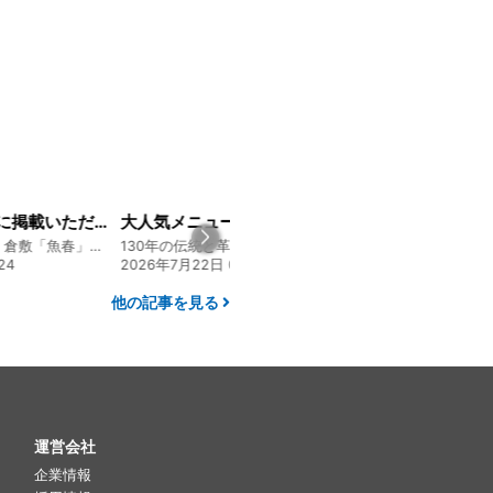
大人気メニュー「唐揚げ弁当」のレシピをご紹介します！
経営方針説明会を開催しました
130年の伝統と革新 ヤマタカ醤油ファンド
130年の伝統と革新 ヤマタカ醤油ファンド
:10
2026年8月4日 20:00
2026年7月30日 15:
他の記事を見る
運営会社
企業情報