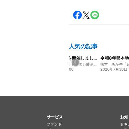
人気の記事
経営方針説明会を開催しました
令和8年熊本地震に関するご報告
募集開始のお
130年の伝統と革新 ヤマタカ醤油ファンド
熊本 あか牛「延寿牛」ファンド2026
贅を尽くす 和食
20:00
2026年7月30日 15:25
2026年8月3日 16
サービス
お知
ファンド
セキ