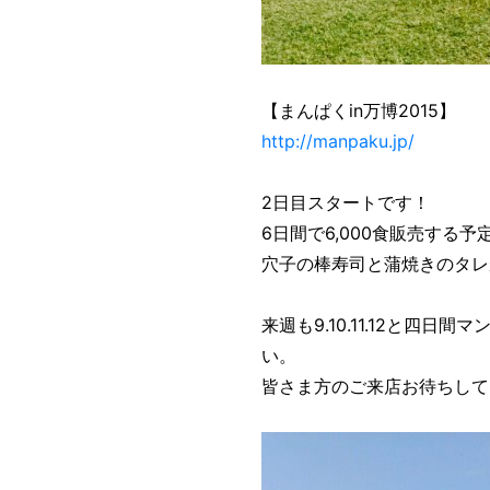
【まんぱくin万博2015】
http://manpaku.jp/
2日目スタートです！
6日間で6,000食販売する
穴子の棒寿司と蒲焼きのタレ
来週も9.10.11.12と四
い。
皆さま方のご来店お待ちしてお