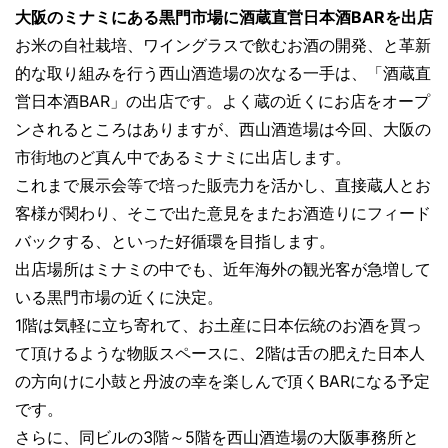
大阪のミナミにある黒門市場に酒蔵直営日本酒BARを出店
お米の自社栽培、ワイングラスで飲むお酒の開発、と革新
的な取り組みを行う西山酒造場の次なる一手は、「酒蔵直
営日本酒BAR」の出店です。よく蔵の近くにお店をオープ
ンされるところはありますが、西山酒造場は今回、大阪の
市街地のど真ん中であるミナミに出店します。
これまで展示会等で培った販売力を活かし、直接蔵人とお
客様が関わり、そこで出た意見をまたお酒造りにフィード
バックする、といった好循環を目指します。
出店場所はミナミの中でも、近年海外の観光客が急増して
いる黒門市場の近くに決定。
1階は気軽に立ち寄れて、お土産に日本伝統のお酒を買っ
て頂けるような物販スペースに、2階は舌の肥えた日本人
の方向けに小鼓と丹波の幸を楽しんで頂くBARになる予定
です。
さらに、同ビルの3階～5階を西山酒造場の大阪事務所と