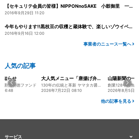
【セキュリテ会員の皆様】NIPPONnoSAKE 小鼓御里 一周年記念イベントを開催します！
2016年9月29日 11:20
今年もやります‼黒枝豆の収穫と蔵体験で、楽しいゾウイベント
2016年9月16日 12:00
事業者のニュース一覧へ
人気の記事
知らせ
大人気メニュー「唐揚げ弁当」のレシピをご紹介します！
食割烹明徳ファンド
130年の伝統と革新 ヤマタカ醤油ファンド
6:48
2026年7月22日 08:10
2026年8月5日 17:
他の記事を見る
サービス