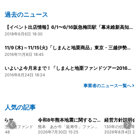
過去のニュース
【イベント出店情報】6/1〜6/16阪急梅田駅「幕末維新高知四万十物産展」
2018年6月6日 18:30
11/9 (木)～11/15(火)「しまんと地栗商品」東京・三越伊勢丹新宿店にて出店！
2016年11月8日 18:45
いよいよ今月末まで！「しまんと地栗ファンドツアー2016」のお知らせ！
2016年8月24日 18:24
事業者のニュース一覧へ
人気の記事
知らせ
令和8年熊本地震に関するご報告
食割烹明徳ファンド
熊本 あか牛「延寿牛」ファンド2026
6:48
2026年7月30日 15:25
2026年8月4日 20: