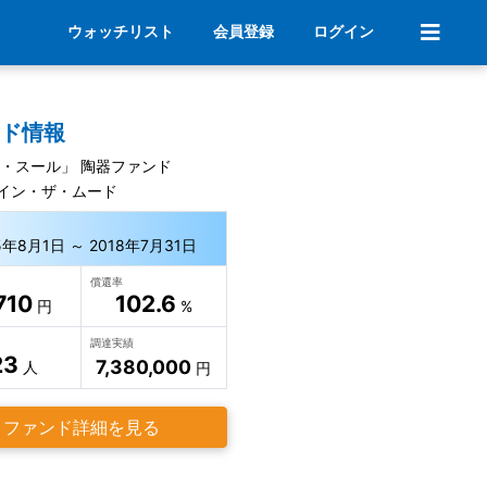
ウォッチリスト
会員登録
ログイン
ンド情報
ル・スール」 陶器ファンド
イン・ザ・ムード
5年8月1日 ～ 2018年7月31日
償還率
710
102.6
円
%
調達実績
23
7,380,000
人
円
ファンド詳細を見る