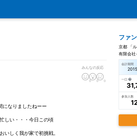
ファ
京都 「
有限会社
会計期間
みんなの反応
201
一口
0
0
0
31,
参加人数
1
間になりましたねーー
忙しい・・・今日この頃
おいしく我が家で初挑戦。