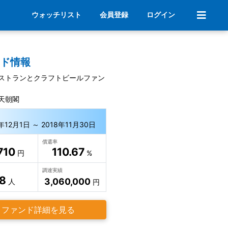
ウォッチリスト
会員登録
ログイン
ンド情報
ストランとクラフトビールファン
天朝閣
年12月1日 ～ 2018年11月30日
償還率
710
110.67
円
%
調達実績
8
3,060,000
人
円
ファンド詳細を見る