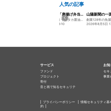
人気の記事
経営方針説明会を開催しました
大人気メニュー「唐揚げ弁当」のレシピをご紹介します！
130年の伝統と革新 ヤマタカ醤油ファンド
130年の伝統と革新 ヤマタカ醤油ファンド
20:00
2026年7月22日 08:10
2026年8月5日 17
サービス
お知
ファンド
セキ
プロジェクト
事業
寄付
音と画で知るセキュリテ
プライバシーポリシー
情報セキュリティ基
約