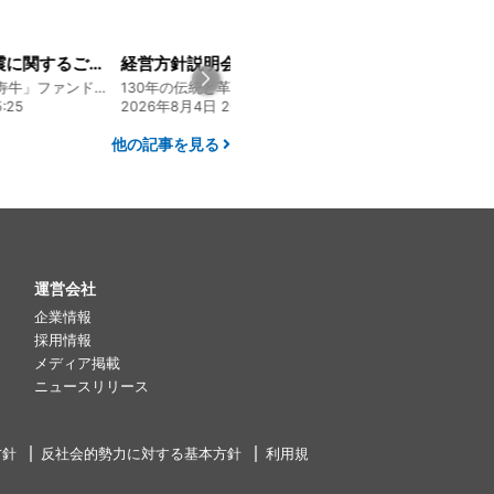
令和8年熊本地震に関するご報告
経営方針説明会を開催しました
熊本 あか牛「延寿牛」ファンド2026
130年の伝統と革新 ヤマタカ醤油ファンド
:25
2026年8月4日 20:00
2026年7月22日 08:
他の記事を見る
運営会社
企業情報
採用情報
メディア掲載
ニュースリリース
方針
反社会的勢力に対する基本方針
利用規