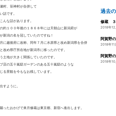
瀬村、笹神村が合併して
過去
い話です。
こんな話があります。
修蔵 
2018年12
の約１００年後の１８６８年には天朝山に新潟府が
が新潟の名を冠していたのですね！
月に越後府に改称、同年７月に水原県と改め新潟県を合併
2018年11
と改め県庁所在地が新潟市に移ったのです。
う土地が大きく関係していたのです。
2018年10
プ店の五十嵐邸ガーデンのある五十嵐邸のような
じる景観を今もなお残しています。
出すように。
賜ったおかげで来月修蔵は東京都、新宿へ進出します。