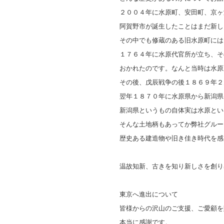
２００４年に水原町、安田町、京ヶ
阿賀野市が誕生したことはまだ新し
その中でも修蔵のある旧水原町には
１７６４年に水原代官所が立ち、そ
おかれたのです。なんと当時は水原
その後、戊辰戦争の後１８６９年２
翌年１８７０年に水原県から新潟県
新潟県というもの自体実は水原とい
そんな土地柄もあってか弊社グルー
歴史ある建造物や旧き佳き時代を感
温故知新、古きを知り新しさを創り
東京へ進出について
皆様からの沢山のご支援、ご愛顧を
本当に感謝です。