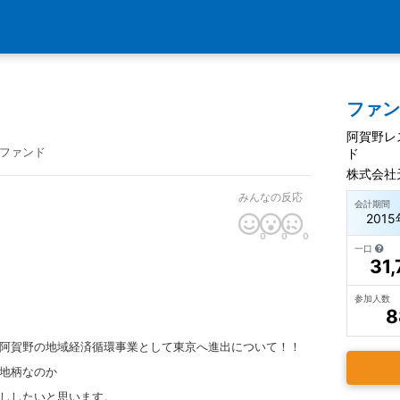
ファ
阿賀野レ
ファンド
ド
株式会社
みんなの反応
会計期間
2015
0
0
0
一口
31,
参加人数
8
阿賀野の地域経済循環事業として東京へ進出について！！
地柄なのか
ししたいと思います。