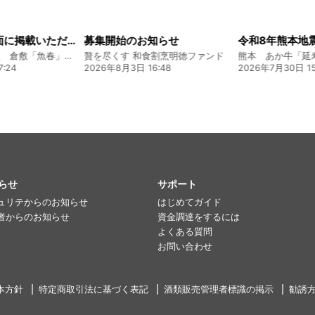
山陽新聞の一面に掲載いただきました！
募集開始のお知らせ
創業128年の魚屋 倉敷「魚春」ファンド
贅を尽くす 和食割烹明徳ファンド
:24
2026年8月3日 16:48
2026年7月30日 15
らせ
サポート
ュリテからのお知らせ
はじめてガイド
者からのお知らせ
資金調達をするには
よくある質問
お問い合わせ
本方針
特定商取引法に基づく表記
酒類販売管理者標識の掲示
勧誘