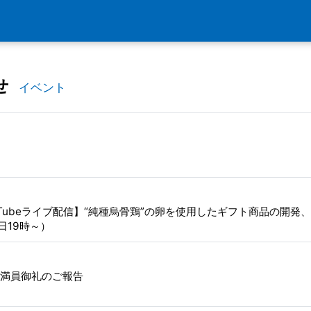
せ
イベント
uTubeライブ配信】“純種烏骨鶏”の卵を使用したギフト商品の開発、
日19時～）
」満員御礼のご報告