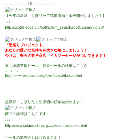
------------------PR------------------
【今年の新酒 しぼりたて純米原酒！販売開始しました！】
↓↓↓
http://xc528.eccart.jp/e593/item_search/rootCategoryId,30/
「恩送りプロジェクト」
あなたの暖かな気持ちを大きな輪にしましょう！
今月は、釜石の井戸商店 イカソーセージがついてきます！
東北復興支援ビール 福香ビールの詳細はこちら
↓ ↓ ↓
http://www.sekinoichi.co.jp/beer/indexfukukou.html
超新鮮！しぼりたて生原酒の頒布会始めます！
商品の詳細はこちらです。
↓↓↓
http://www.sekinoichi.co.jp/sake/indexksake.html
ビールの頒布会もはじめますよ！