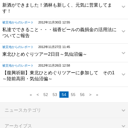
新酒ができました！酒林も新しく、元気に営業してま
す！
被災地からのレポート
2012年11月30日 12:55
私達でできること・・・福香ビールの義捐金の活用法に
ついてご報告
被災地からのレポート
2012年11月27日 11:45
東北ひとめぐりツアー2日目～気仙沼偏～
被災地からのレポート
2012年11月26日 12:58
【復興祈願】東北ひとめぐりツアーに参加して その1
～陸前高田・気仙沼偏～
«
<
52
53
54
55
56
>
»
ニュースカテゴリ
アーカイブス