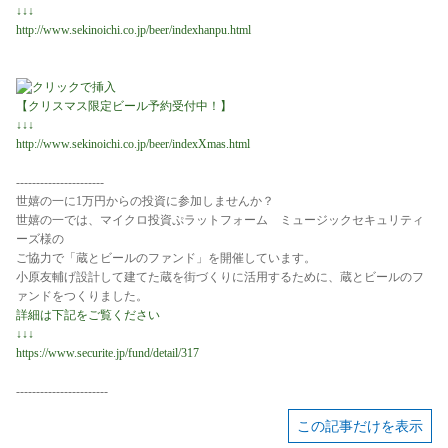
↓↓↓
http://www.sekinoichi.co.jp/beer/indexhanpu.html
【
クリスマス限定ビール予約受付中！
】
↓↓↓
http://www.sekinoichi.co.jp/beer/indexXmas.html
----------------------
世嬉の一に1万円からの投資に参加しませんか？
世嬉の一では、マイクロ投資ぷラットフォーム ミュージックセキュリティ
ーズ様の
ご協力で「蔵とビールのファンド」を開催しています。
小原友輔げ設計して建てた蔵を街づくりに活用するために、蔵とビールのフ
ァンドをつくりました。
詳細は下記をご覧ください
↓↓↓
https://www.securite.jp/fund/detail/317
-----------------------
この記事だけを表示